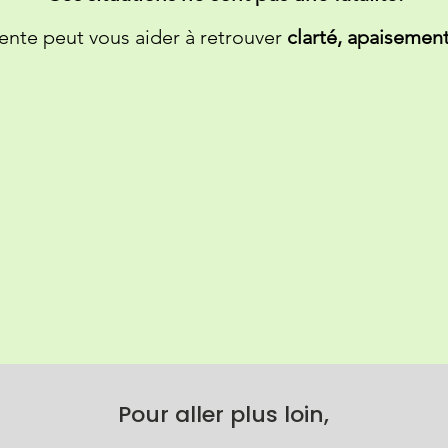
ente peut vous aider à retrouver
clarté, apaisement
pagnement repose sur la thérapie brève d’ins
comment
s premières séances, vous
aider à comprendre vos schém
agir différemment.
aration n’est nécessaire, nous avançons à votre rythme
 mon Cabinet Paris 2ᵉ ou en Visio -
Pour aller plus loin,