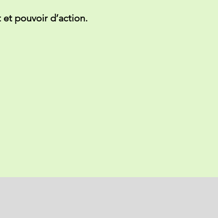
 et pouvoir d’action.
piration Palo Alto,
pourquoi
as, réguler vos émotions et
 dès la première séance.