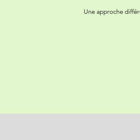
Une approche différ
Mon accom
Objectif :
dès le
ucune prép
Je reçois dans